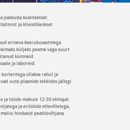
a pakkuda kvaliteetset
täitmist ja kliendikeskset
inud erineva keerukusastmega
gevaimaks küljeks peame väga suurt
hitanud kümneid
aale ja laboreid.
korteritega ollakse rahul ja
vad uute plaanide tekkides jällegi
le ja tööde mahule 12-30 ehitajat.
ijatega ja eritööde ettevõtetega,
melisi hindasid peatöövõtjana.