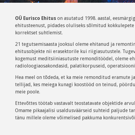
OÜ Eurisco Ehitus
on asutatud 1998. aastal, eesmärgig
ehitusteenust, pidades oluliseks sõlmitud kokkulepete 
korrektset suhtlemist.
21 tegutsemisaasta jooksul oleme ehitanud ja remont
ehitusobjekte nii erasektorile kui riigiasutustele. Tu
kogemust meditsiiniasutuste remonditöödel, oleme e
radioloogiaosakondasid, palatikorpuseid, operatsioonis
Hea meel on tõdeda, et ka meie remonditud eramute ja 
tellijad, kes meiega kunagi koostööd on teinud, pöördu
meie poole.
Ettevõttes töötab vastavalt teostatavate objektide arvu
Omame pikaajalisi usaldusväärseid suhteid paljude tarn
tänu millele oleme võimelised pakkuma konkurentsivõi